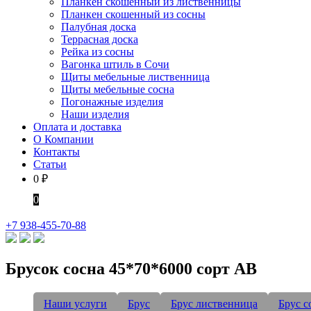
Планкен скошенный из лиственницы
Планкен скошенный из сосны
Палубная доска
Террасная доска
Рейка из сосны
Вагонка штиль в Сочи
Щиты мебельные лиственница
Щиты мебельные сосна
Погонажные изделия
Наши изделия
Оплата и доставка
О Компании
Контакты
Статьи
0
₽
0
+7 938-455-70-88
Брусок сосна 45*70*6000 сорт AB
Наши услуги
Брус
Брус лиственница
Брус с