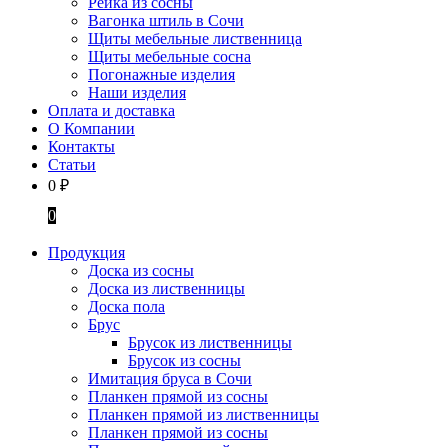
Рейка из сосны
Вагонка штиль в Сочи
Щиты мебельные лиственница
Щиты мебельные сосна
Погонажные изделия
Наши изделия
Оплата и доставка
О Компании
Контакты
Статьи
0
₽
0
Продукция
Доска из сосны
Доска из лиственницы
Доска пола
Брус
Брусок из лиственницы
Брусок из сосны
Имитация бруса в Сочи
Планкен прямой из сосны
Планкен прямой из лиственницы
Планкен прямой из сосны