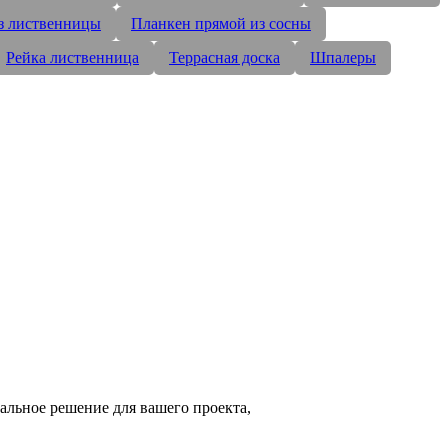
з лиственницы
Планкен прямой из сосны
Рейка лиственница
Террасная доска
Шпалеры
альное решение для вашего проекта,