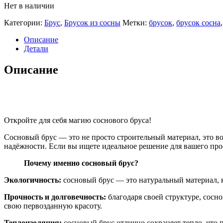
Нет в наличии
Категории:
Брус
,
Брусок из сосны
Метки:
брусок
,
брусок сосна
Описание
Детали
Описание
Откройте для себя магию соснового бруса!
Сосновый брус — это не просто строительный материал, это 
надёжности. Если вы ищете идеальное решение для вашего про
Почему именно сосновый брус?
Экологичность:
сосновый брус — это натуральный материал, к
Прочность и долговечность:
благодаря своей структуре, сосн
свою первозданную красоту.
Теплоизоляция:
сосновый брус отлично сохраняет тепло, что 