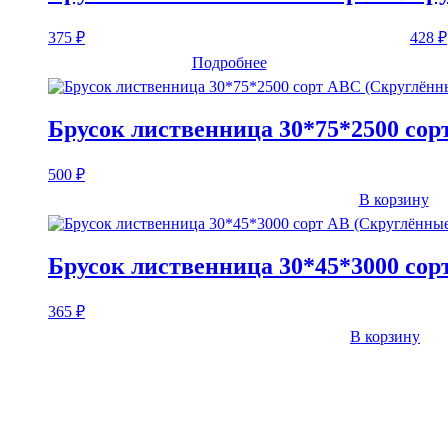
375
₽
428
₽
Подробнее
Брусок лиственница 30*75*2500 со
500
₽
В корзину
Брусок лиственница 30*45*3000 сор
365
₽
В корзину