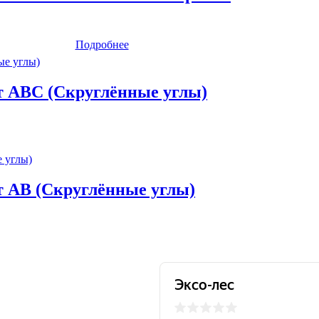
Подробнее
рт ABC (Скруглённые углы)
т AB (Скруглённые углы)