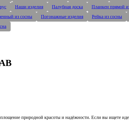
рус
Наши изделия
Палубная доска
Планкен прямой и
енный из сосны
Погонажные изделия
Рейка из сосны
сна
 AB
оплощение природной красоты и надёжности. Если вы ищете иде