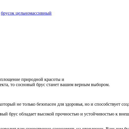
,
брусок цельномассивный
воплощение природной красоты и
екта, то сосновый брус станет вашим верным выбором.
оторый не только безопасен для здоровья, но и способствует с
овый брус обладает высокой прочностью и устойчивостью к внеш
позволит вам существенно сэкономить на отоплении. Ваш дом бу