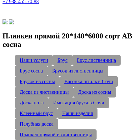
+7 938-455-70-88
Планкен прямой 20*140*6000 сорт AB
сосна
Наши услуги
Брус
Брус лиственница
Брус сосна
Брусок из лиственницы
Брусок из сосны
Вагонка штиль в Сочи
Доска из лиственницы
Доска из сосны
Доска пола
Имитация бруса в Сочи
Клеенный брус
Наши изделия
Палубная доска
Планкен прямой из лиственницы