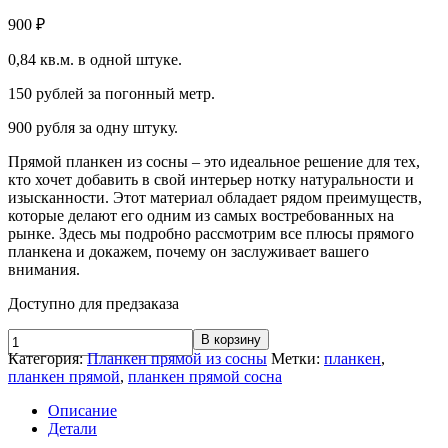
900
₽
0,84 кв.м. в одной штуке.
150 рублей за погонный метр.
900 рубля за одну штуку.
Прямой планкен из сосны – это идеальное решение для тех,
кто хочет добавить в свой интерьер нотку натуральности и
изысканности. Этот материал обладает рядом преимуществ,
которые делают его одним из самых востребованных на
рынке. Здесь мы подробно рассмотрим все плюсы прямого
планкена и докажем, почему он заслуживает вашего
внимания.
Доступно для предзаказа
Количество
В корзину
товара
Категория:
Планкен прямой из сосны
Метки:
планкен
,
Планкен
планкен прямой
,
планкен прямой сосна
прямой
20*140*6000
Описание
сорт
Детали
AB