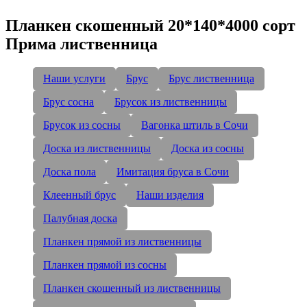
Планкен скошенный 20*140*4000 сорт
Прима лиственница
Наши услуги
Брус
Брус лиственница
Брус сосна
Брусок из лиственницы
Брусок из сосны
Вагонка штиль в Сочи
Доска из лиственницы
Доска из сосны
Доска пола
Имитация бруса в Сочи
Клеенный брус
Наши изделия
Палубная доска
Планкен прямой из лиственницы
Планкен прямой из сосны
Планкен скошенный из лиственницы